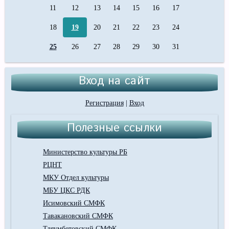
11
12
13
14
15
16
17
18
19
20
21
22
23
24
25
26
27
28
29
30
31
Вход на сайт
Регистрация
|
Вход
Полезные ссылки
Министерство культуры РБ
РЦНТ
МКУ Отдел культуры
МБУ ЦКС РДК
Исимовский СМФК
Тавакановский СМФК
Тляумбетовский СМФК