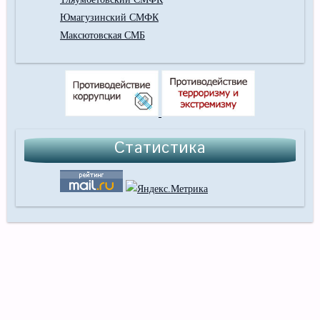
Юмагузинский СМФК
Максютовская СМБ
Статистика