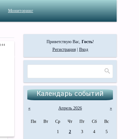
Мониторинг
Приветствую Вас
,
Гость
!
8:44
Регистрация
|
Вход
Календарь событий
«
Апрель 2026
»
Пн
Вт
Ср
Чт
Пт
Сб
Вс
1
2
3
4
5