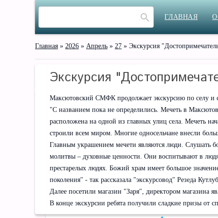
ГЛАВНАЯ
О
Главная
»
2026
»
Апрель
»
27
» Экскурсия "Достопримечатель
Экскурсия "Достопримечате
Максютовский СМФК продолжает экскурсию по селу и сл
"С названием пока не определились. Мечеть в Максюто
расположена на одной из главных улиц села. Мечеть на
строили всем миром. Многие односельчане внесли боль
Главным украшением мечети являются люди. Слушать бож
молитвы – духовные ценности. Они воспитывают в людях
престарелых людях. Божий храм имеет большое значени
поколения" - так рассказала "экскурсовод" Резеда Кутлуб
Далее посетили магазин "Заря", директором магазина я
В конце экскурсии ребята получили сладкие призы от 