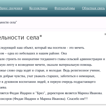
бщие сведения
Коллективы
Фотоальбомы
Обратная связь
ности села"
0
льности села"
едующий наш объект, который мы посетили - это мечеть.
вом – одна из небольших в нашем районе. Она
чали строить по инициативе тогдашнего главы сельской администрации и
шую лепту в возведение мечети, оказали материальную помощь.
ье слово сюда ходят и старые, и молодые. Ведь религиозное учение,
 добрые чувства, учат уважать старших, заботиться о немощных,
е в духовном воспитании людей, в первую очередь подрастающего
аева.
вляется Фидан Ищарин и "Бриз", директором является Марина Иванова.
спонсоров (Фидан Ищарин и Марина Иванова). Спасибо им!!!